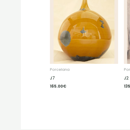
Porcelana
Po
J7
J2
165.00
€
13