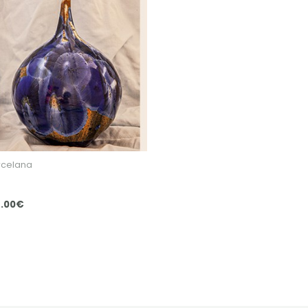
rcelana
5.00
€