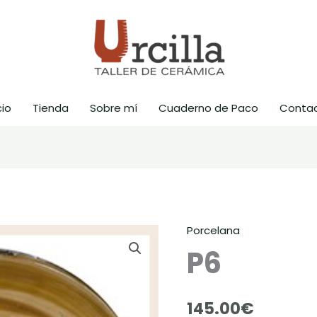
cio
Tienda
Sobre mí
Cuaderno de Paco
Conta
Porcelana
P6
cantidad
P6
145.00
€