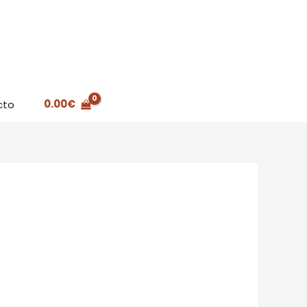
0.00
€
cto