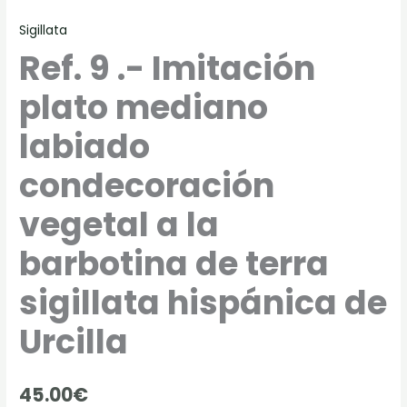
de
Sigillata
Urcilla
cantidad
Ref. 9 .- Imitación
plato mediano
labiado
condecoración
vegetal a la
barbotina de terra
sigillata hispánica de
Urcilla
45.00
€